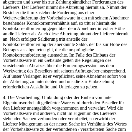
abgetreten und zwar bis zur Zahlung sämtlicher Forderungen des
Lieferers. Der Lieferer nimmt die Abtretung hiermit an. Nimmt der
Besteller die ihm zustehende Forderung aus einer
Weiterveräußerung der Vorbehaltsware in ein mit seinem Abnehmer
bestehendes Kontokorrentverhältnis auf, so tritt er hiermit die
Kontokorrentforderung gegenüber dem Abnehmer in voller Höhe
an die Lieferer ab. Auch diese Abtretung nimmt der Lieferer hiermit
an. Nach erfolgter Saldierung tritt anstelle der
Kontokorrentforderung der anerkannte Saldo, der bis zur Höhe des
Betrages als abgetreten gilt, die die ursprüngliche
Kontokorrentforderung ausmachte. Im Falle des Einbaus der
Vorbehaltsware in ein Gebäude gelten die Regelungen des
vorstehenden Absatzes über die Forderungszession aus dem
Werkvertrag des Bestellers mit seinem Auftraggeber entsprechend.
Auf unser Verlangen ist er verpflichtet, seine Abnehmer sofort von
der Abtretung zu unterrichten und uns die zur Einbeziehung
erforderlichen Auskünfte und Unterlagen zu geben.
4. Die Verarbeitung, Umbildung oder der Einbau von unter
Eigentumsvorbehalt gelieferter Ware wird durch den Besteller für
den Lieferer unentgeltlich vorgenommen und verwahrt. Wird die
Vorbehaltsware mit anderen, nicht im Eigentum des Lieferers
stehenden Sachen verbunden oder verarbeitet, so erwirbt der
Lieferer Miteigentum an der neuen Sache im Verhältnis des Wertes
der Vorbehaltsware zu der verbundenen / verarbeiteten Sache zum