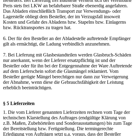
Bestellers. Bei Lieferung frei Baustelle versteht sich der vereinbarte
Preis stets frei LKW an befahrbarer Straße ebenerdig angefahren.
Das Abladen einschließlich Transport zur Verwendungs- oder
Lagerstelle obliegt dem Besteller, der im Verzugsfall insoweit
Kosten und Gefahr des Abladens bzw. Stapelns bzw. Einlagerns
bzw. Rücktransportes zu tragen hat.
6. Der für den Besteller an der Abladestelle auftretende Empfänger
gilt als ermächtigt, die Ladung verbindlich anzunehmen.
7. Bei Lieferung mit Glasbestandteilen werden Glasbruch-Schäden
nur anerkannt, wenn der Lieferer ersatzpflichtig ist und der
Besteller oder für ihn bei der Entgegennahme der Ware Auftretende
auf dem Lieferschein sofort die Glasmängel reklamiert. Vom
Besteller gerügte Mängel berechtigen nur dann zur Verweigerung
der Abnahme, wenn diese die Gebrauchsfähigkeit der Leistung
erheblich beeinträchtigen.
§ 5 Lieferzeiten
1. Die vom Lieferer genannten Lieferzeiten rechnen vom Tage der
technischen Klarstellung des Auftrages (endgültige Klärung von
z.B. Maßen, Zubehörteilen und Sonderausstattungen) bis zum Tage
der Bereitstellung bzw. Fertigstellung. Die termingerechte
Erledigung von Aufträgen setzt u.a. voraus, dass der Besteller