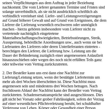
seinen Verpflichtungen aus dem Auftrag in jeder Beziehung
nachkommt. Die vom Lieferer genannten Termine und Fristen sind
solange unverbindlich, als sie nicht ausdrücklich schriftlich als
verbindlich vereinbart sind. Liefer- und Leistungsverzögerungen
auf Grund höherer Gewalt und auf Grund von Ereignissen, die dem
Lieferer die Lieferung wesentlich erschweren oder unmöglich
machen - hierzu gehören insbesondere vom Lieferer nicht zu
vertretende nachträglich eingetretene
Materialbeschaffungsschwierigkeiten, Betriebsstörungen, Streik,
Aussperrung, behördliche Anordnungen usw., auch wenn sie bei
Lieferanten des Lieferers oder deren Unterlieferanten eintreten -
berechtigen den Lieferer, die Lieferung bzw. Leistung um die
Dauer der Behinderung zuzüglich einer angemessenen Anlaufzeit
hinauszuschieben oder wegen des noch nicht erfüllten Teils ganz
oder teilweise vom Vertrag zurückzutreten.
2. Der Besteller kann uns erst dann eine Nachfrist zur
Lieferung/Leistung setzen, wenn der bestätigte Liefertermin um
mehr als drei Wochen überschritten ist. Diese Nachfrist muss
angemessen sein und mindestens drei Wochen betragen. Nach
fruchtlosem Ablauf der Nachfrist kann der Besteller vom Vertrag
zurücktreten. Schadensersatzansprüche sind ausgeschlossen. Dies
gilt nicht bei Vorsatz oder grober Fahrlässigkeit, sofern der Verzug
auf einer wesentlichen Pflichtverletzung beruht, bei schuldhafter
Verletzung von Leben, Körper oder Gesundheit einer Person