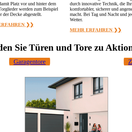
damit Platz vor und hinter dem
durch innovative Technik, die Ih
Torglieder werden zum Beispiel
komfortabler, sicherer und ange
er der Decke abgestellt.
macht. Bei Tag und Nacht und j
Wetter.
ERFAHREN ❯❯
MEHR ERFAHREN ❯❯
den Sie Türen und Tore zu Aktio
Garagentore
Z