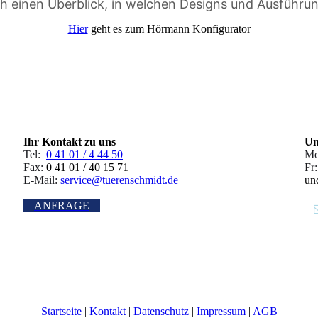
ch einen Überblick, in welchen Designs und Ausführun
Hier
geht es zum Hörmann Konfigurator
Ihr Kontakt zu uns
Un
Tel:
0 41 01 / 4 44 50
Mo
Fax:
0 41 01 / 40 15 71
Fr:
E-Mail:
service@tuerenschmidt.de
un
ANFRAGE
Startseite
|
Kontakt
|
Daten­schutz
|
Impressum
|
AGB