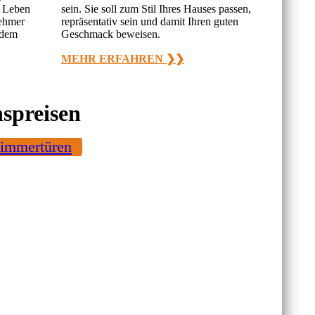
r Leben
sein. Sie soll zum Stil Ihres Hauses passen,
nehmer
repräsentativ sein und damit Ihren guten
edem
Geschmack beweisen.
MEHR ERFAHREN ❯❯
nspreisen
immertüren